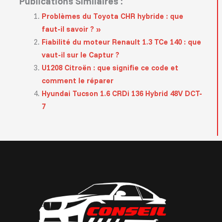
Publications Similaires :
Problèmes du Toyota CHR hybride : que
faut-il savoir ? »
Fiabilité du moteur Renault 1.3 TCe 140 : que
vaut-il sur le Captur ?
U1208 Citroën : que signifie ce code et
comment le réparer
Hyundai Tucson 1.6 CRDi 136 Hybrid 48V DCT-
7