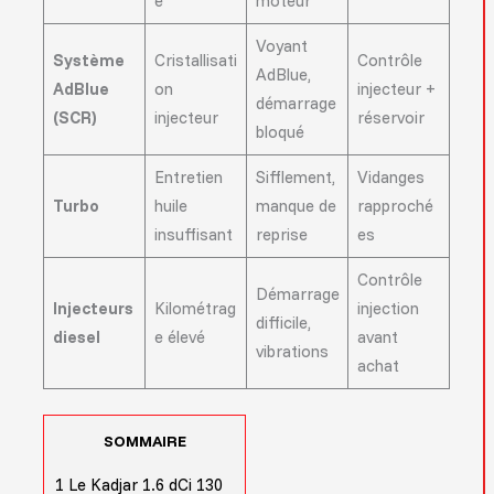
e
moteur
Voyant
Système
Cristallisati
Contrôle
AdBlue,
AdBlue
on
injecteur +
démarrage
(SCR)
injecteur
réservoir
bloqué
Entretien
Sifflement,
Vidanges
Turbo
huile
manque de
rapproché
insuffisant
reprise
es
Contrôle
Démarrage
Injecteurs
Kilométrag
injection
difficile,
diesel
e élevé
avant
vibrations
achat
SOMMAIRE
1
Le Kadjar 1.6 dCi 130