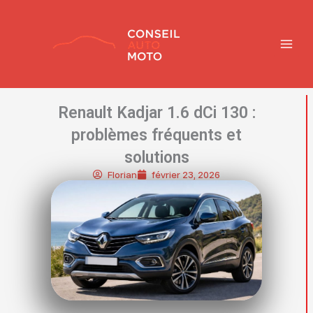
Aller
MAIN
au
contenu
MENU
Renault Kadjar 1.6 dCi 130 :
problèmes fréquents et
solutions
Florian
février 23, 2026