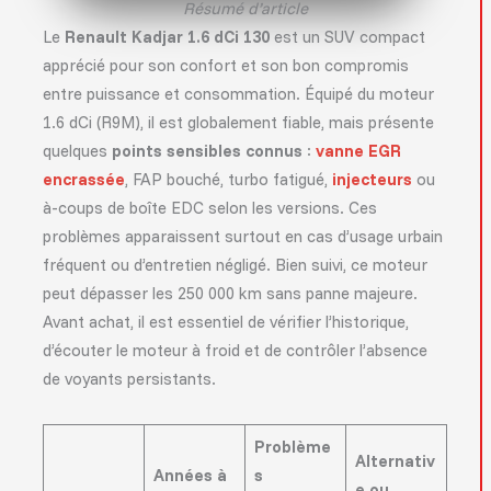
Résumé d’article
Le
Renault Kadjar 1.6 dCi 130
est un SUV compact
apprécié pour son confort et son bon compromis
entre puissance et consommation. Équipé du moteur
1.6 dCi (R9M), il est globalement fiable, mais présente
quelques
points sensibles connus
:
vanne EGR
encrassée
, FAP bouché, turbo fatigué,
injecteurs
ou
à-coups de boîte EDC selon les versions. Ces
problèmes apparaissent surtout en cas d’usage urbain
fréquent ou d’entretien négligé. Bien suivi, ce moteur
peut dépasser les 250 000 km sans panne majeure.
Avant achat, il est essentiel de vérifier l’historique,
d’écouter le moteur à froid et de contrôler l’absence
de voyants persistants.
Problème
Alternativ
Années à
s
e ou