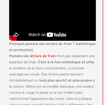
Pourquoi peindre ses étriers de frein ? (esthétique
et protection)
Peindre ses
étriers de frein
n’est pas seulement une
question de style.
C’est à la fois esthétique et utile
,
à condition de le faire correctement. Le premier
avantage est visuel. Des étriers peints donnent
immédiatement un
look plus sportif et plus propre
à
la voiture. Même sur un modèle classique, une couleur
comme le rouge, le jaune ou le noir brillant peut
transformer l’apparence des roues. Dans la pratique,
c’est souvent ce petit détail qui fait la différence. Une