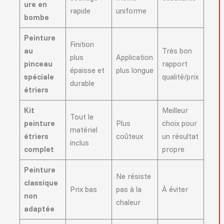
ure en
rapide
uniforme
bombe
Peinture
Finition
au
Très bon
plus
Application
pinceau
rapport
épaisse et
plus longue
spéciale
qualité/prix
durable
étriers
Kit
Meilleur
Tout le
peinture
Plus
choix pour
matériel
étriers
coûteux
un résultat
inclus
complet
propre
Peinture
Ne résiste
classique
Prix bas
pas à la
À éviter
non
chaleur
adaptée