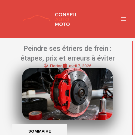
Aller
MAIN
au
contenu
MENU
Peindre ses étriers de frein :
étapes, prix et erreurs à éviter
Florian
avril 7, 2026
SOMMAIRE