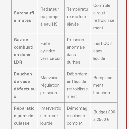
Contrôle
Radiateur
Températu
Surchauff
circuit
ou pompe
re moteur
e moteur
refroidisse
à eau HS
élevée
ment
Gaz de
Pression
Fuite
Test CO2
combusti
anormale
cylindre
dans
on dans
dans
vers circuit
liquide
LDR
durites
Bouchon
Débordem
Mauvaise
Remplace
de vase
ent liquide
régulation
ment
défectueu
refroidisse
pression
bouchon
x
ment
Réparatio
Interventio
Démontag
Budget 800
n joint de
n moteur
e culasse
à 2500 €
culasse
lourde
complet