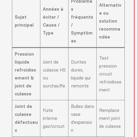
Problème
Alternativ
Années à
s
e ou
Sujet
éviter /
fréquents
solution
principal
Cause /
/
recomma
Type
Symptôm
ndée
es
Pression
Test
liquide
Joint de
Durites
pression
refroidiss
culasse HS
dures,
circuit
ement &
ou
liquide qui
refroidisse
joint de
surchauffe
remonte
ment
culasse
Joint de
Bulles dans
Fuite
Remplace
culasse
vase
interne
ment joint
défectueu
d’expansio
gaz/circuit
de culasse
x
n