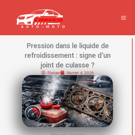
Aller
MAIN
au
contenu
MENU
Pression dans le liquide de
refroidissement : signe d’un
joint de culasse ?
Florian
février 4, 2026
Résumé d’article